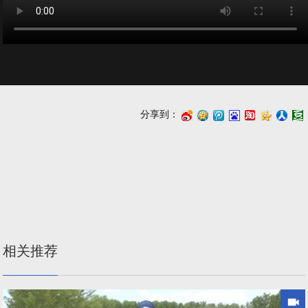
分享到：
浪
讯
度
江
心
人
瓣
微
微
搜
湖
网
网
博
博
藏
相关推荐