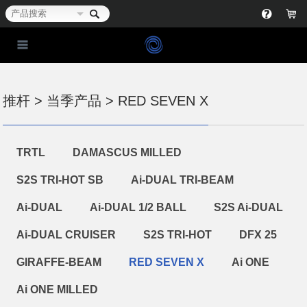
推杆 > 当季产品 > RED SEVEN X
TRTL
DAMASCUS MILLED
S2S TRI-HOT SB
Ai-DUAL TRI-BEAM
Ai-DUAL
Ai-DUAL 1/2 BALL
S2S Ai-DUAL
Ai-DUAL CRUISER
S2S TRI-HOT
DFX 25
GIRAFFE-BEAM
RED SEVEN X
Ai ONE
Ai ONE MILLED