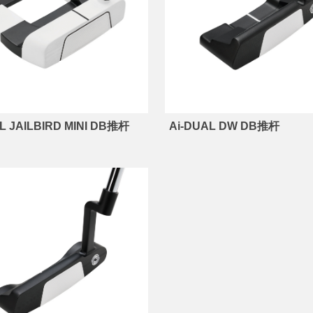
L JAILBIRD MINI DB推杆
Ai-DUAL DW DB推杆