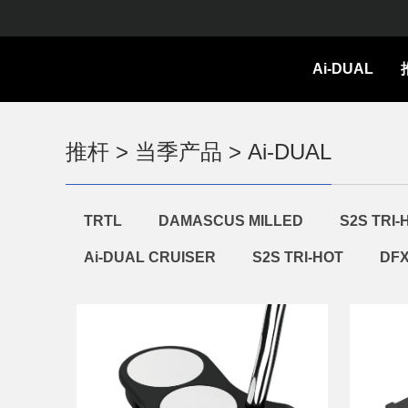
Ai-DUAL
推杆 > 当季产品 > Ai-DUAL
TRTL
DAMASCUS MILLED
S2S TRI-
Ai-DUAL CRUISER
S2S TRI-HOT
DFX