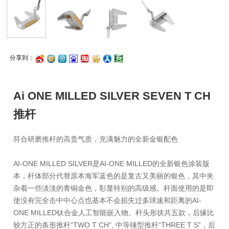
分享到：
浪
讯
度
江
心
人
瓣
微
微
搜
湖
网
网
Ai ONE MILLED SILVER SEVEN T CH
博
博
藏
推杆
符合研磨推杆的高贵气质，充满魅力的全新金银配色
AI-ONE MILLED SILVER是AI-ONE MILLED的全新银色涂装版
本，杆体部分代替原本海军蓝色的是复古又美丽的银色，其中夹
杂着一些淡淡的青铜金色，彰显特别的高级感。杆面使用的是即
使没有完全击中中心点也基本不会损失过多球速和距离的AI-
ONE MILLED钛合金人工智能嵌入物。杆头形状共五款，后缘比
较方正的条形推杆“TWO T CH”, 中等锤型推杆“THREE T S”，后