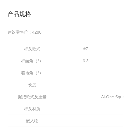
产品规格
建议零售价：4280
杆头款式
#7
杆面角（°）
6.3
着地角（°）
长度
握把款式及重量
Ai-One Square
杆头材质
嵌入物