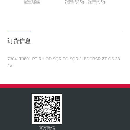
配重螺丝
跟部约25g，趾部约5g
跟
订货信息
73041T3801 PT RH OD SQR TO SQR JLBDCRSR ZT OS 38
JV
官方微信