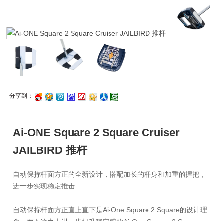
分享到：
浪
讯
度
江
心
人
瓣
微
微
搜
湖
网
网
Ai-ONE Square 2 Square Cruiser
博
博
藏
JAILBIRD 推杆
自动保持杆面方正的全新设计，搭配加长的杆身和加重的握把，
进一步实现稳定推击
自动保持杆面方正直上直下是Ai-One Square 2 Square的设计理