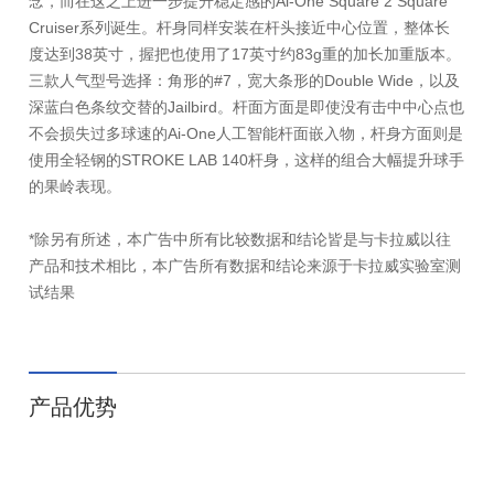
念，而在这之上进一步提升稳定感的Ai-One Square 2 Square
Cruiser系列诞生。杆身同样安装在杆头接近中心位置，整体长
度达到38英寸，握把也使用了17英寸约83g重的加长加重版本。
三款人气型号选择：角形的#7，宽大条形的Double Wide，以及
深蓝白色条纹交替的Jailbird。杆面方面是即使没有击中中心点也
不会损失过多球速的Ai-One人工智能杆面嵌入物，杆身方面则是
使用全轻钢的STROKE LAB 140杆身，这样的组合大幅提升球手
的果岭表现。
*除另有所述，本广告中所有比较数据和结论皆是与卡拉威以往
产品和技术相比，本广告所有数据和结论来源于卡拉威实验室测
试结果
产品优势