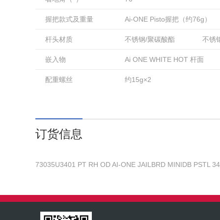
握把款式及重量
Ai-ONE Pisto握把（约76g）
杆头材质
不锈钢/聚碳酸酯
不锈
嵌入物
Ai ONE WHITE HOT 杆面
配重螺丝
约15g×2
订货信息
73035U3401 PT RH OD AI-ONE JAILBRD MINIDB PSTL 3