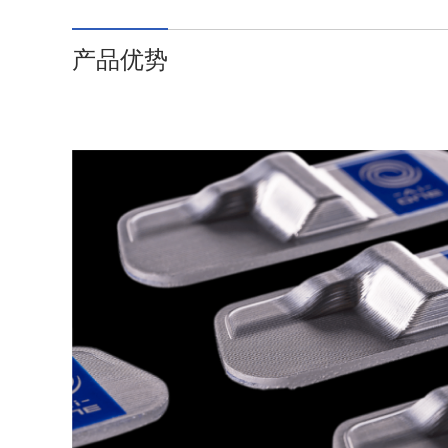
微
微
搜
湖
网
网
博
博
藏
产品优势