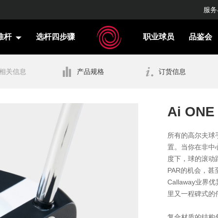
服务
推杆
选杆四步骤
职业球员
品鉴会
相关信息
产品规格
订货信息
Ai ONE
所有的高尔夫球
置。当你在非中
度下，球的滚动
PAR的机会，甚
Callaway
里又一程碑式的伟大
复合材质的结构