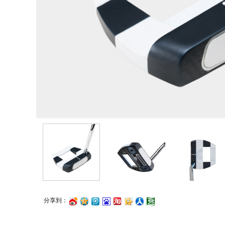
分享到：
浪
讯
度
江
心
人
瓣