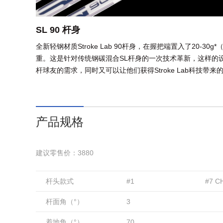
SL 90 杆身
全新轻钢材质Stroke Lab 90杆身，在握把端置入了20-3
重。这是针对传统钢碳混合SL杆身的一次技术革新，这样的
杆球友的需求，同时又可以让他们获得Stroke Lab科技带来
产品规格
建议零售价：3880
杆头款式
#1
#7 C
杆面角（°）
3
着地角（°）
70