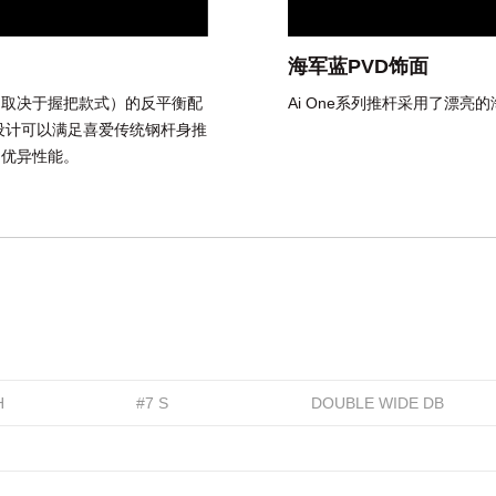
海军蓝PVD饰面
0g*（取决于握把款式）的反平衡配
Ai One系列推杆采用了漂
设计可以满足喜爱传统钢杆身推
的优异性能。
H
#7 S
DOUBLE WIDE DB