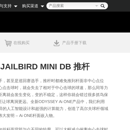
与支持
购买渠道
在线购买
产品手册下载
 JAILBIRD MINI DB 推杆
手，甚至是巡回赛选手，推杆时都难免推到杆面非中心点位
心点击球时，就会失去了相对于中心击球的球速，那么同等力
距离就会发生变化，变的不稳定，这样你就会错过很多抓鸟保
至让球离洞更远。全新ODYSSEY Ai ONE产品中，我们利用
业界优异的人工智能设计和超强的计算能力，创造了高尔夫球杆领域
发明 – Ai ONE杆面嵌入物。
包括杆面背部与众不同的轮廓，可以大幅减少偏离中心击球时