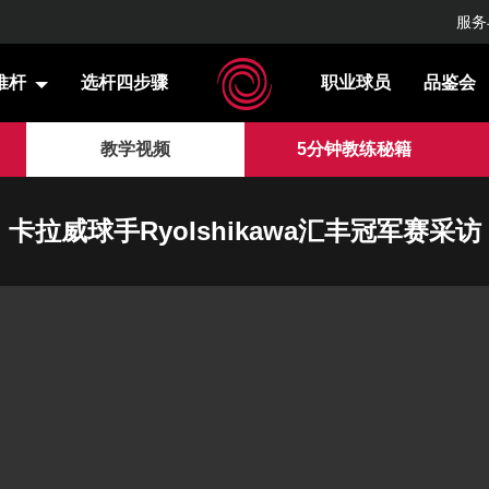
服务
推杆
选杆四步骤
职业球员
品鉴会
教学视频
5分钟教练秘籍
卡拉威球手RyoIshikawa汇丰冠军赛采访