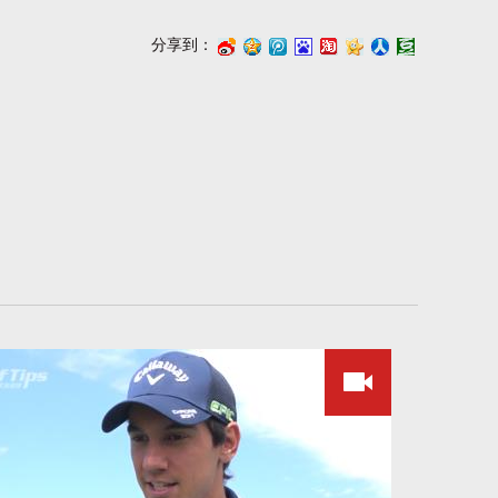
分享到：
浪
讯
度
江
心
人
瓣
微
微
搜
湖
网
网
博
博
藏