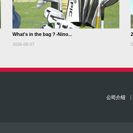
What's in the bag？-Nino...
2026-08-07
2
公司介绍