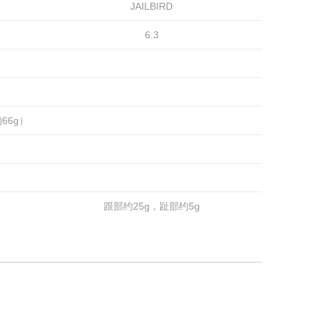
JAILBIRD
6.3
约66g）
跟部约25g，趾部约5g