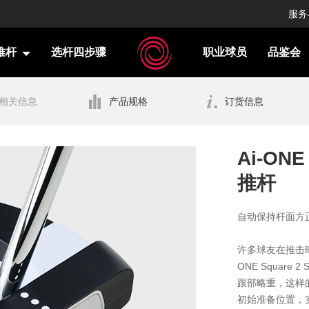
服务
推杆
选杆四步骤
职业球员
品鉴会
相关信息
产品规格
订货信息
Ai-ONE
推杆
自动保持杆面方
许多球友在推击
ONE Squar
跟部略重，这样
初始准备位置，实