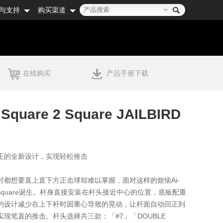
与支持
购买渠道
在线购买
产品手册下载
 Square 2 Square JAILBIRD
正的全新设计，实现轻松推击
时都想要直上直下方正击球却难以掌握，面对这样的烦恼Ai-
e 2 Square诞生。杆身直接安装在杆头接近中心的位置，底板配重
的设计减少在上下杆时因重心导致的晃动，让杆面自动回正到
现笔直的推击。杆头选择共三款：「#7」「DOUBLE