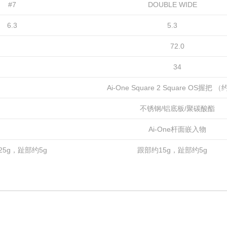
#7
DOUBLE WIDE
6.3
5.3
72.0
34
Ai-One Square 2 Square OS握把 （
不锈钢/铝底板/聚碳酸酯
Ai-One杆面嵌入物
25g，趾部约5g
跟部约15g，趾部约5g