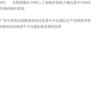
LBIRD」，全部搭载AI-ONE人工智能杆面嵌入物以及STORKE
，提升果岭推杆表现。
本广告中所有比较数据和结论皆是与卡拉威以往产品和技术相
数据和结论来源于卡拉威实验室测试结果