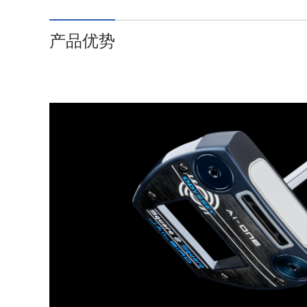
微
微
搜
湖
网
网
博
博
藏
产品优势