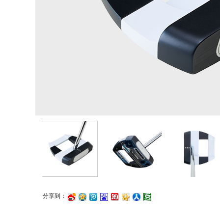
分享到：
浪
讯
度
江
心
人
瓣