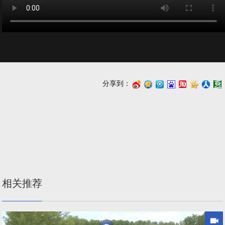
分享到：
浪
讯
度
江
心
人
瓣
微
微
搜
湖
网
网
博
博
藏
相关推荐